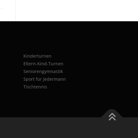
Kinderturnen
Eltern-Kind-Turnen
Seniorengymnastik
Sport für Jedermann
Tischtennis