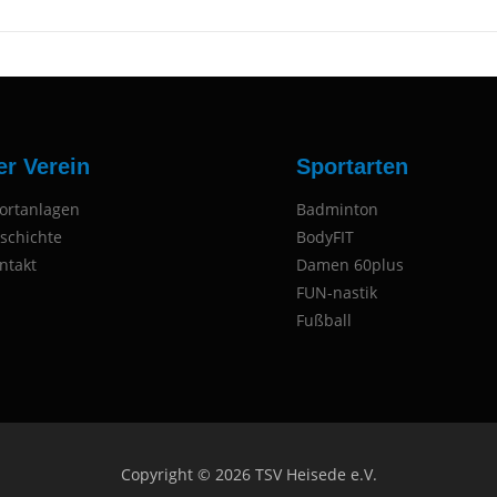
er Verein
Sportarten
ortanlagen
Badminton
schichte
BodyFIT
ntakt
Damen 60plus
FUN-nastik
Fußball
Copyright © 2026 TSV Heisede e.V.