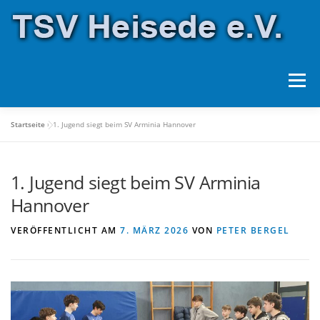
Zum
Inhalt
springen
Menü
Startseite
»
1. Jugend siegt beim SV Arminia Hannover
ÜBER UNS
SPORTANLAGEN
SPORTARTEN
1. Jugend siegt beim SV Arminia
HALLENBELEGUNG
SPONSOREN
Hannover
VERÖFFENTLICHT AM
7. MÄRZ 2026
VON
PETER BERGEL
FORMULARE
KONTAKT