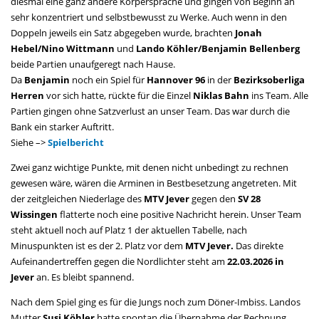
diesmal eine ganz andere Körpersprache und gingen von Beginn an
sehr konzentriert und selbstbewusst zu Werke. Auch wenn in den
Doppeln jeweils ein Satz abgegeben wurde, brachten
Jonah
Hebel/Nino Wittmann
und
Lando Köhler/Benjamin Bellenberg
beide Partien unaufgeregt nach Hause.
Da
Benjamin
noch ein Spiel für
Hannover 96
in der
Bezirksoberliga
Herren
vor sich hatte, rückte für die Einzel
Niklas Bahn
ins Team. Alle
Partien gingen ohne Satzverlust an unser Team. Das war durch die
Bank ein starker Auftritt.
Siehe –>
Spielbericht
Zwei ganz wichtige Punkte, mit denen nicht unbedingt zu rechnen
gewesen wäre, wären die Arminen in Bestbesetzung angetreten. Mit
der zeitgleichen Niederlage des
MTV Jever
gegen den
SV 28
Wissingen
flatterte noch eine positive Nachricht herein. Unser Team
steht aktuell noch auf Platz 1 der aktuellen Tabelle, nach
Minuspunkten ist es der 2. Platz vor dem
MTV Jever.
Das direkte
Aufeinandertreffen gegen die Nordlichter steht am
22.03.2026 in
Jever
an. Es bleibt spannend.
Nach dem Spiel ging es für die Jungs noch zum Döner-Imbiss. Landos
Mutter
Susi Köhler
hatte spontan die Übernahme der Rechnung