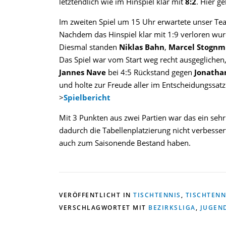
letztendlich wie im Hinspiel klar mit
8:2
. Hier g
Im zweiten Spiel um 15 Uhr erwartete unser Te
Nachdem das Hinspiel klar mit 1:9 verloren wurd
Diesmal standen
Niklas Bahn
,
Marcel Stognm
Das Spiel war vom Start weg recht ausgeglichen
Jannes Nave
bei 4:5 Rückstand gegen
Jonatha
und holte zur Freude aller im Entscheidungssat
>
Spielbericht
Mit 3 Punkten aus zwei Partien war das ein sehr
dadurch die Tabellenplatzierung nicht verbesser
auch zum Saisonende Bestand haben.
VERÖFFENTLICHT IN
TISCHTENNIS
,
TISCHTENN
VERSCHLAGWORTET MIT
BEZIRKSLIGA
,
JUGEN