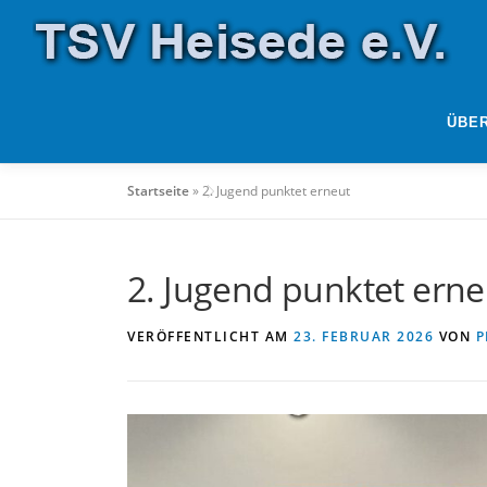
Zum
Inhalt
springen
ÜBE
Startseite
»
2. Jugend punktet erneut
2. Jugend punktet erne
VERÖFFENTLICHT AM
23. FEBRUAR 2026
VON
P