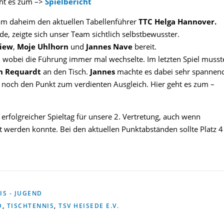
eht es zum –>
Spielbericht
am daheim den aktuellen Tabellenführer
TTC Helga Hannover.
e, zeigte sich unser Team sichtlich selbstbewusster.
iew
,
Moje Uhlhorn
und
Jannes Nave
bereit.
, wobei die Führung immer mal wechselte. Im letzten Spiel musst
n Requardt
an den Tisch.
Jannes
machte es dabei sehr spannen
z noch den Punkt zum verdienten Ausgleich. Hier geht es zum –
 erfolgreicher Spieltag für unsere 2. Vertretung, auch wenn
t werden konnte. Bei den aktuellen Punktabständen sollte Platz 4
IS - JUGEND
D
,
TISCHTENNIS
,
TSV HEISEDE E.V.