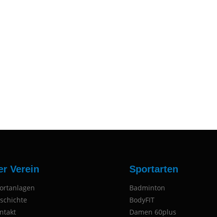
er Verein
Sportarten
ortanlagen
Badminton
schichte
BodyFIT
ntakt
Damen 60plus