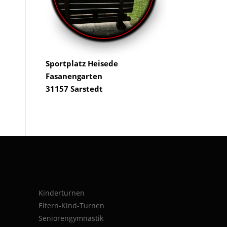
Sportplatz Heisede
Fasanengarten
31157 Sarstedt
Kinderturnen
Eltern-Kind-Turnen
Seniorengymnastik