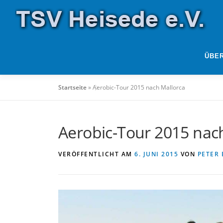
Zum
Inhalt
springen
ÜBE
Startseite
»
Aerobic-Tour 2015 nach Mallorca
Aerobic-Tour 2015 nac
VERÖFFENTLICHT AM
6. JUNI 2015
VON
PETER 