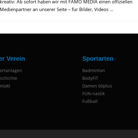
kreativ: Ab sofort haben wir mit FAMO MEDIA einen offiziellen
Medienpartner an unserer Seite – für Bilder, Videos …
er Verein
Sportarten
ortanlagen
Badminton
schichte
BodyFIT
ntakt
Damen 60plus
FUN-nastik
Fußball