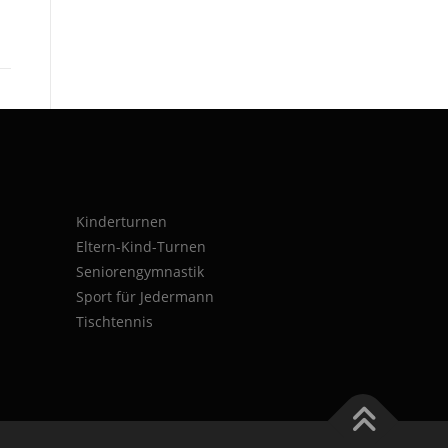
Kinderturnen
Eltern-Kind-Turnen
Seniorengymnastik
Sport für Jedermann
Tischtennis