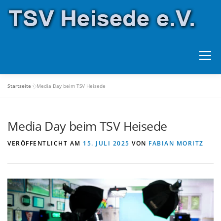
Zum
Inhalt
springen
Menü
Startseite
»
Media Day beim TSV Heisede
ÜBER UNS
SPORTANLAGEN
SPORTARTEN
Media Day beim TSV Heisede
HALLENBELEGUNG
SPONSOREN
VERÖFFENTLICHT AM
15. JULI 2025
VON
FABIAN MORITZ
FORMULARE
KONTAKT