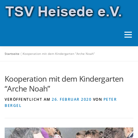
Zum
Inhalt
springen
Menü
Startseite
»
Kooperation mit dem Kindergarten “Arche Noah”
ÜBER UNS
SPORTANLAGEN
SPORTARTEN
Kooperation mit dem Kindergarten
HALLENBELEGUNG
SPONSOREN
“Arche Noah”
VERÖFFENTLICHT AM
26. FEBRUAR 2020
VON
PETER
FORMULARE
KONTAKT
BERGEL