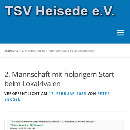
Zum
Inhalt
springen
Menü
Startseite
»
2. Mannschaft mit holprigem Start beim Lokalrivalen
ÜBER UNS
SPORTANLAGEN
SPORTARTEN
2. Mannschaft mit holprigem Start
HALLENBELEGUNG
SPONSOREN
beim Lokalrivalen
VERÖFFENTLICHT AM
17. FEBRUAR 2025
VON
PETER
FORMULARE
KONTAKT
BERGEL