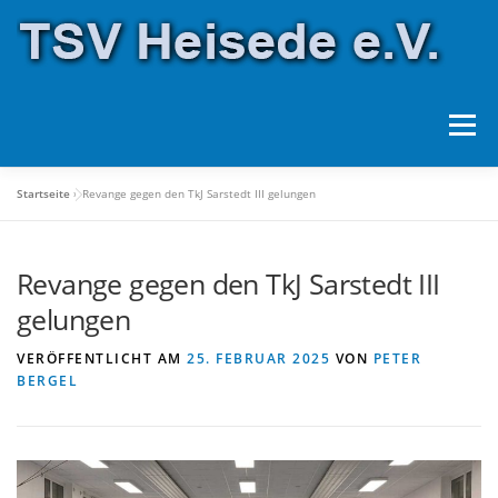
Zum
Inhalt
springen
Menü
Startseite
»
Revange gegen den TkJ Sarstedt III gelungen
ÜBER UNS
SPORTANLAGEN
SPORTARTEN
Revange gegen den TkJ Sarstedt III
HALLENBELEGUNG
SPONSOREN
gelungen
VERÖFFENTLICHT AM
25. FEBRUAR 2025
VON
PETER
FORMULARE
KONTAKT
BERGEL