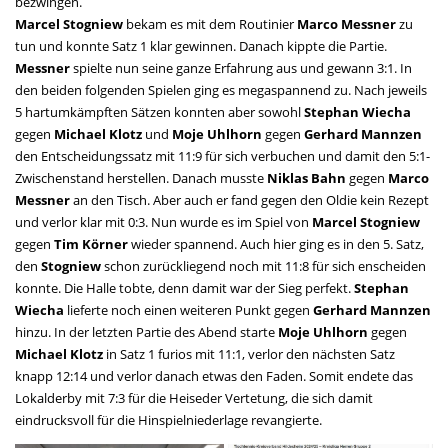
bezwingen.
Marcel Stogniew
bekam es mit dem Routinier
Marco Messner
zu
tun und konnte Satz 1 klar gewinnen. Danach kippte die Partie.
Messner
spielte nun seine ganze Erfahrung aus und gewann 3:1. In
den beiden folgenden Spielen ging es megaspannend zu. Nach jeweils
5 hartumkämpften Sätzen konnten aber sowohl
Stephan Wiecha
gegen
Michael Klotz
und
Moje Uhlhorn
gegen
Gerhard Mannzen
den Entscheidungssatz mit 11:9 für sich verbuchen und damit den 5:1-
Zwischenstand herstellen. Danach musste
Niklas Bahn
gegen
Marco
Messner
an den Tisch. Aber auch er fand gegen den Oldie kein Rezept
und verlor klar mit 0:3. Nun wurde es im Spiel von
Marcel Stogniew
gegen
Tim Körner
wieder spannend. Auch hier ging es in den 5. Satz,
den
Stogniew
schon zurückliegend noch mit 11:8 für sich enscheiden
konnte. Die Halle tobte, denn damit war der Sieg perfekt.
Stephan
Wiecha
lieferte noch einen weiteren Punkt gegen
Gerhard Mannzen
hinzu. In der letzten Partie des Abend starte
Moje Uhlhorn
gegen
Michael Klotz
in Satz 1 furios mit 11:1, verlor den nächsten Satz
knapp 12:14 und verlor danach etwas den Faden. Somit endete das
Lokalderby mit 7:3 für die Heiseder Vertetung, die sich damit
eindrucksvoll für die Hinspielniederlage revangierte.