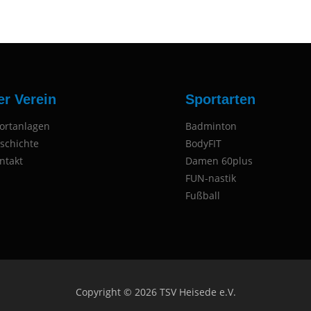
er Verein
Sportarten
ortanlagen
Badminton
schichte
BodyFIT
ntakt
Damen 60plus
FUN-nastik
Fußball
Copyright © 2026 TSV Heisede e.V.