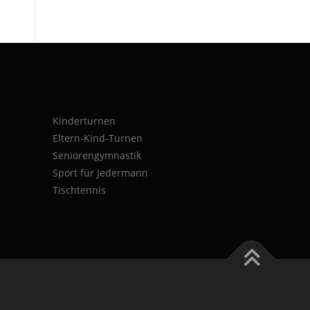
Kinderturnen
Eltern-Kind-Turnen
Seniorengymnastik
Sport für Jedermann
Tischtennis