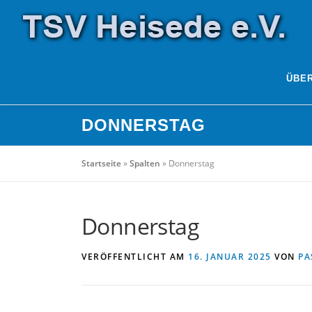
Zum
Inhalt
springen
ÜBE
DONNERSTAG
Startseite
»
Spalten
»
Donnerstag
Donnerstag
VERÖFFENTLICHT AM
16. JANUAR 2025
VON
PA