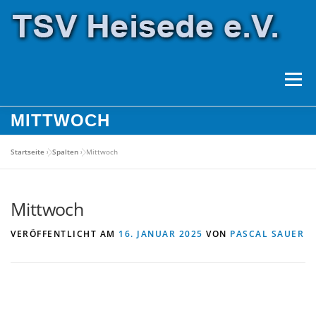
Zum
Inhalt
springen
Menü
MITTWOCH
ÜBER UNS
SPORTANLAGEN
SPORTARTEN
Startseite
»
Spalten
»
Mittwoch
HALLENBELEGUNG
SPONSOREN
Mittwoch
VERÖFFENTLICHT AM
16. JANUAR 2025
VON
PASCAL SAUER
FORMULARE
KONTAKT